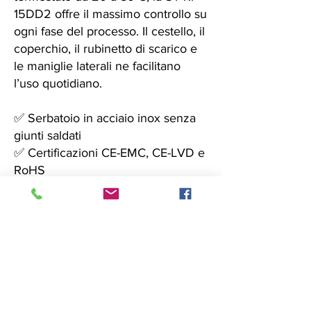
15DD2 offre il massimo controllo su
ogni fase del processo. Il cestello, il
coperchio, il rubinetto di scarico e
le maniglie laterali ne facilitano
l’uso quotidiano.
✅ Serbatoio in acciaio inox senza
giunti saldati
✅ Certificazioni CE-EMC, CE-LVD e
RoHS
✅ Ventola di raffreddamento
integrata per un utilizzo prolungato
in sicurezza
Soluzione ideale per chi cerca una
pulizia rapida, profonda e
professionale.