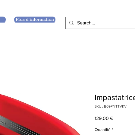
Plus d'information
Impastatric
SKU : B09PNTTVKV
Prix
129,00 €
Quantité
*